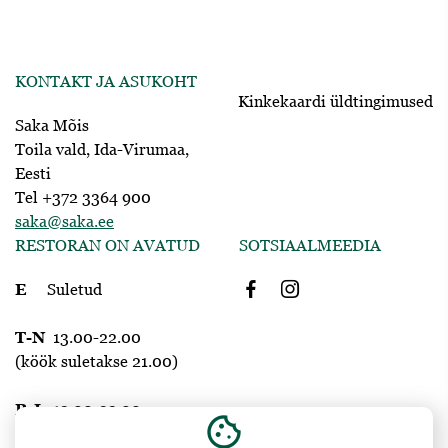
KONTAKT JA ASUKOHT
Kinkekaardi üldtingimused
Saka Mõis
Toila vald, Ida-Virumaa,
Eesti
Tel +372 3364 900
saka@saka.ee
RESTORAN ON AVATUD
SOTSIAALMEEDIA
E
Suletud
T-N
13.00-22.00
(köök suletakse 21.00)
R-L
12.00-23.00
cookie
(köök suletakse 22.00)